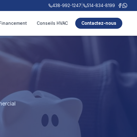
438-992-1247
|
514-834-8199
Financement
Conseils HVAC
Contactez-nous
ercial